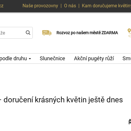
cz
Naše provozovny
|
O nás
|
Kam doručujeme květin
Doručujeme již v den objednávky
Rozvoz po našem městě ZDARMA
Možný výběr času a dne doručení
 podle druhu
Slunečnice
Akční pugéty růží
Smu
– doručení krásných květin ještě dnes
Ř