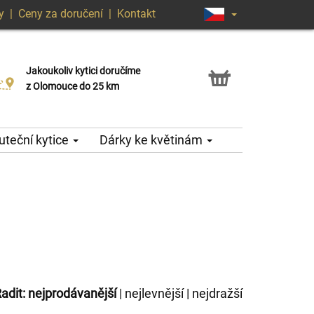
y
|
Ceny za doručení
|
Kontakt
Jakoukoliv kytici doručíme
Možnost vyzvednout v naší květince
z Olomouce do 25 km
teční kytice
Dárky ke květinám
adit:
nejprodávanější
|
nejlevnější
|
nejdražší