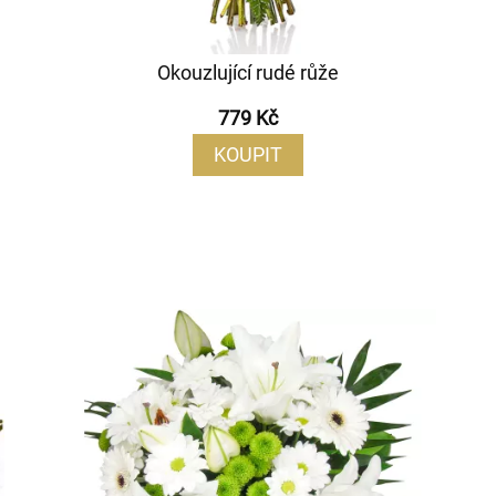
Okouzlující rudé růže
779 Kč
KOUPIT