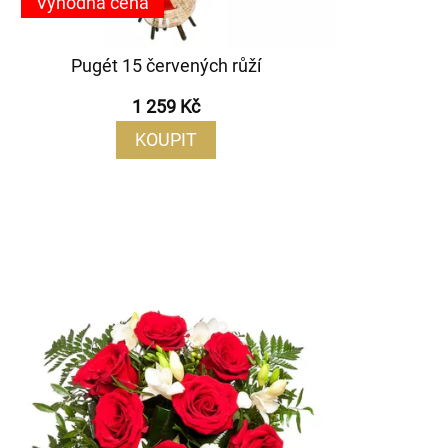
Výhodná cena
Pugét 15 červených růží
1 259 Kč
KOUPIT