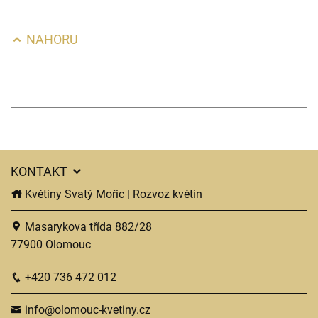
NAHORU
KONTAKT
Květiny Svatý Mořic | Rozvoz květin
Masarykova třída 882/28
77900 Olomouc
+420 736 472 012
info@olomouc-kvetiny.cz