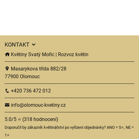
KONTAKT
Květiny Svatý Mořic | Rozvoz květin
Masarykova třída 882/28
77900 Olomouc
+420 736 472 012
info@olomouc-kvetiny.cz
5.0/5 ⭐ (318 hodnocení)
Doporučil by zákazník květinářství po vyřízení objednávky? ANO = 5⭐, NE =
1⭐