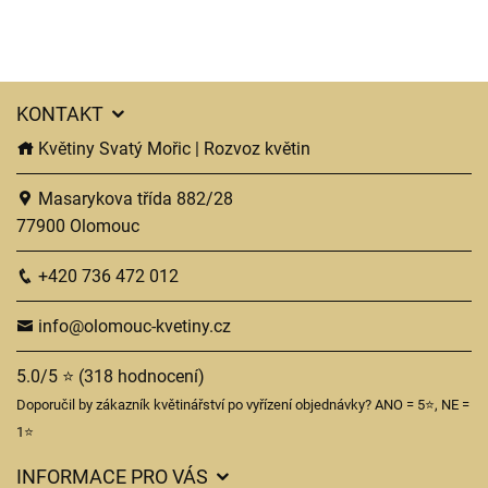
KONTAKT
Květiny Svatý Mořic | Rozvoz květin
Masarykova třída 882/28
77900 Olomouc
+420 736 472 012
info@olomouc-kvetiny.cz
5.0/5 ⭐ (318 hodnocení)
Doporučil by zákazník květinářství po vyřízení objednávky? ANO = 5⭐, NE =
1⭐
INFORMACE PRO VÁS