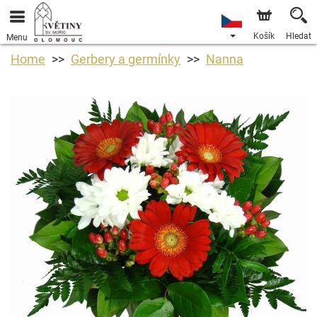
Košík
Hledat
Menu
Home
Gerbery a germínky
Nanna