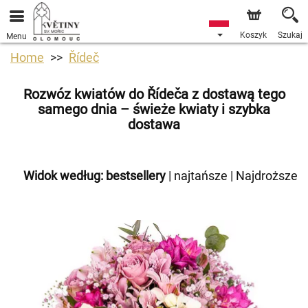
Koszyk
Szukaj
Menu
Home
Řídeč
Rozwóz kwiatów do Řídeča z dostawą tego
samego dnia – świeże kwiaty i szybka
dostawa
Widok według:
bestsellery
|
najtańsze
|
Najdroższe