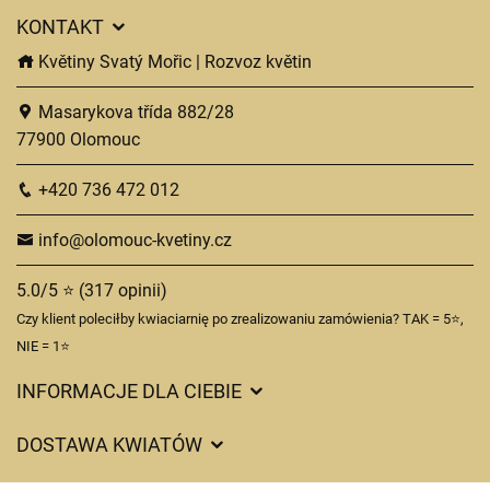
KONTAKT
Květiny Svatý Mořic | Rozvoz květin
Masarykova třída 882/28
77900 Olomouc
+420 736 472 012
info@olomouc-kvetiny.cz
5.0/5 ⭐ (317 opinii)
Czy klient poleciłby kwiaciarnię po zrealizowaniu zamówienia? TAK = 5⭐,
NIE = 1⭐
INFORMACJE DLA CIEBIE
Regulamin sklepu internetowego
DOSTAWA KWIATÓW
Ochrona danych osobowych
Opłaty za dostawę