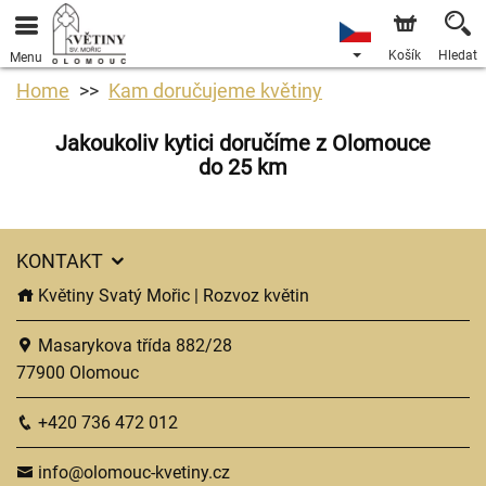
Košík
Hledat
Menu
Home
Kam doručujeme květiny
Jakoukoliv kytici doručíme z Olomouce
do 25 km
KONTAKT
Květiny Svatý Mořic | Rozvoz květin
Masarykova třída 882/28
77900 Olomouc
+420 736 472 012
info@olomouc-kvetiny.cz