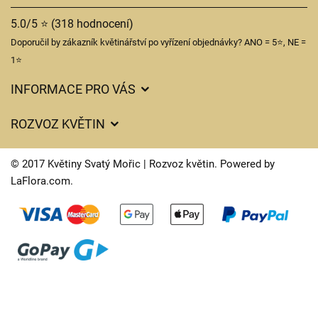
5.0/5 ⭐ (318 hodnocení)
Doporučil by zákazník květinářství po vyřízení objednávky? ANO = 5⭐, NE =
1⭐
INFORMACE PRO VÁS
Obchodní podmínky
ROZVOZ KVĚTIN
Ochrana osobních údajů
Ceny za doručení
Často kladené dotazy
© 2017 Květiny Svatý Mořic | Rozvoz květin. Powered by
Kam doručujeme květiny
LaFlora.com
.
Význam druhů květin
Cookies
O nás
Kontakt
Časy doručení květin – přehled možností