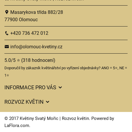
Masarykova třída 882/28
77900 Olomouc
+420 736 472 012
info@olomouc-kvetiny.cz
5.0/5 ⭐ (318 hodnocení)
Doporučil by zákazník květinářství po vyřízení objednávky? ANO = 5⭐, NE =
1⭐
INFORMACE PRO VÁS
Obchodní podmínky
ROZVOZ KVĚTIN
Ochrana osobních údajů
Ceny za doručení
Často kladené dotazy
© 2017 Květiny Svatý Mořic | Rozvoz květin. Powered by
Kam doručujeme květiny
LaFlora.com
.
Význam druhů květin
Cookies