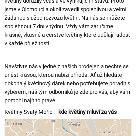
květiny dorazily včas a ve vynikajícím stavu. Proto
jsme v Olomouci a okolí zavedli spolehlivou a velmi
žádanou službu rozvozu květin. Na nás se můžete
spolehnout 7 dní v týdnu. Vždy vám zaručíme
krásné, vkusné a čerstvé květiny které udělají radost
v každé příležitosti.
Navštivte nás v jedné z našich prodejen a nechte se
unést krásou, kterou nabízí příroda. Ať už hledáte
dokonalý květinový dárek nebo potřebujete poradit s
výběrem, náš tým odborníků je zde pro vás, aby vám
pomohl najít to pravé.
Květiny Svatý Mořic –
kde květiny mluví za vás