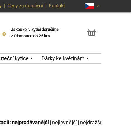
y
|
Ceny za doručení
|
Kontakt
Jakoukoliv kytici doručíme
Možnost vyzvednout v naší květince
z Olomouce do 25 km
teční kytice
Dárky ke květinám
adit:
nejprodávanější
|
nejlevnější
|
nejdražší