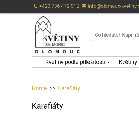
+420 736 472 012
info@olomouc-kvetiny.
Květiny podle příležitosti
Květiny
Home
Karafiáty
Karafiáty