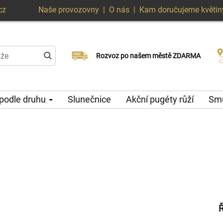
cz
Naše provozovny
|
O nás
|
Kam doručujeme květin
Doručujeme již v den objednávky
Rozvoz po našem městě ZDARMA
Možný výběr času a dne doručení
 podle druhu
Slunečnice
Akční pugéty růží
Smu
Ř