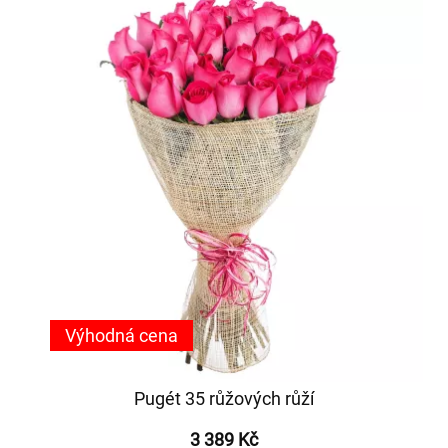
Výhodná cena
Pugét 35 růžových růží
3 389 Kč