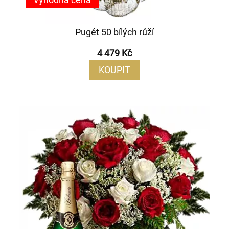
Pugét 50 bílých růží
4 479 Kč
KOUPIT