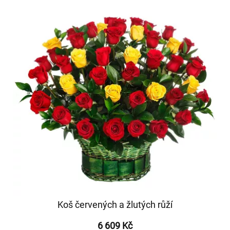
Koš červených a žlutých růží
6 609 Kč