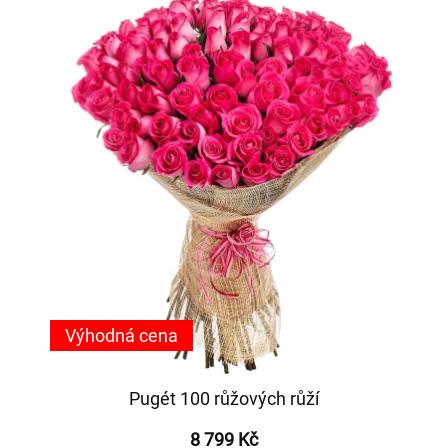
Výhodná cena
Pugét 100 růžových růží
8 799 Kč