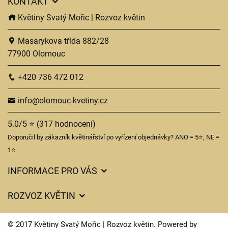
KONTAKT
Květiny Svatý Mořic | Rozvoz květin
Masarykova třída 882/28
77900 Olomouc
+420 736 472 012
info@olomouc-kvetiny.cz
5.0/5 ⭐ (317 hodnocení)
Doporučil by zákazník květinářství po vyřízení objednávky? ANO = 5⭐, NE =
1⭐
INFORMACE PRO VÁS
Obchodní podmínky
ROZVOZ KVĚTIN
Ochrana osobních údajů
Ceny za doručení
Často kladené dotazy
© 2017 Květiny Svatý Mořic | Rozvoz květin. Powered by