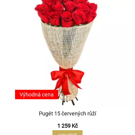
Výhodná cena
Pugét 15 červených růží
1 259 Kč