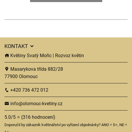
KONTAKT
Květiny Svatý Mořic | Rozvoz květin
Masarykova třída 882/28
77900 Olomouc
+420 736 472 012
info@olomouc-kvetiny.cz
5.0/5 ⭐ (316 hodnocení)
Doporučil by zákazník květinářství po vyřízení objednávky? ANO = 5⭐, NE =