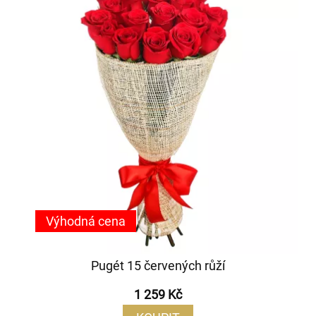
Výhodná cena
Pugét 15 červených růží
1 259 Kč