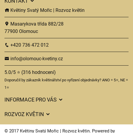
KONTAKT
Květiny Svatý Mořic | Rozvoz květin
Masarykova třída 882/28
77900 Olomouc
+420 736 472 012
info@olomouc-kvetiny.cz
5.0/5 ⭐ (316 hodnocení)
Doporučil by zákazník květinářství po vyřízení objednávky? ANO = 5⭐, NE =
1⭐
INFORMACE PRO VÁS
Obchodní podmínky
ROZVOZ KVĚTIN
Ochrana osobních údajů
Ceny za doručení
Často kladené dotazy
© 2017 Květiny Svatý Mořic | Rozvoz květin. Powered by