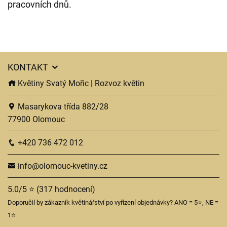
pracovních dnů.
KONTAKT
Květiny Svatý Mořic | Rozvoz květin
Masarykova třída 882/28
77900 Olomouc
+420 736 472 012
info@olomouc-kvetiny.cz
5.0/5 ⭐ (317 hodnocení)
Doporučil by zákazník květinářství po vyřízení objednávky? ANO = 5⭐, NE =
1⭐