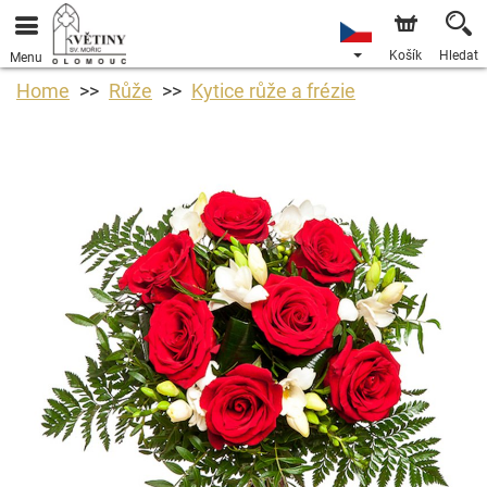
Košík
Hledat
Menu
Home
Růže
Kytice růže a frézie