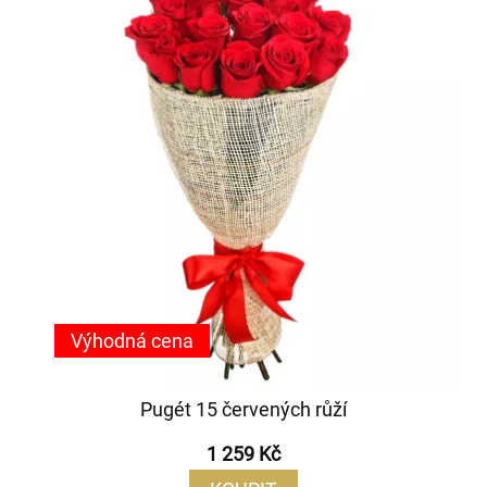
Výhodná cena
Pugét 15 červených růží
1 259 Kč