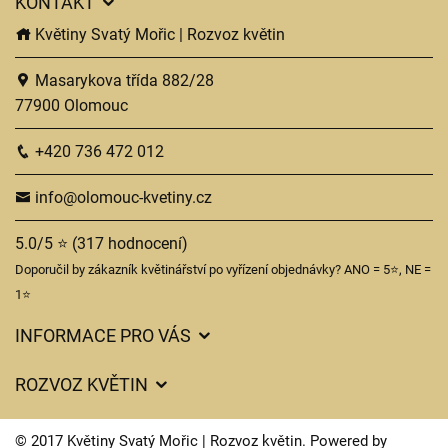
KONTAKT
Květiny Svatý Mořic | Rozvoz květin
Masarykova třída 882/28
77900 Olomouc
+420 736 472 012
info@olomouc-kvetiny.cz
5.0/5 ⭐ (317 hodnocení)
Doporučil by zákazník květinářství po vyřízení objednávky? ANO = 5⭐, NE =
1⭐
INFORMACE PRO VÁS
Obchodní podmínky
ROZVOZ KVĚTIN
Ochrana osobních údajů
Ceny za doručení
Často kladené dotazy
© 2017 Květiny Svatý Mořic | Rozvoz květin. Powered by