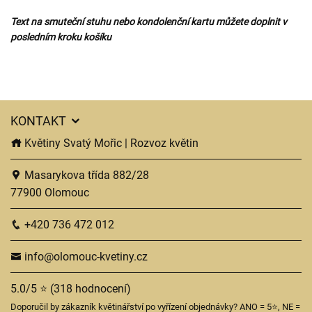
Text na smuteční stuhu nebo kondolenční kartu můžete doplnit v
posledním kroku košíku
KONTAKT
Květiny Svatý Mořic | Rozvoz květin
Masarykova třída 882/28
77900 Olomouc
+420 736 472 012
info@olomouc-kvetiny.cz
5.0/5 ⭐ (318 hodnocení)
Doporučil by zákazník květinářství po vyřízení objednávky? ANO = 5⭐, NE =