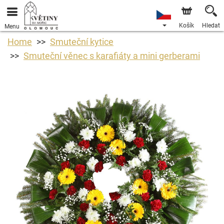
Košík
Hledat
Menu
Home
Smuteční kytice
Smuteční věnec s karafiáty a mini gerberami