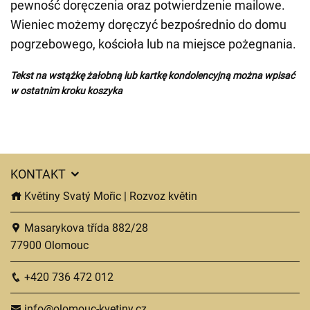
pewność doręczenia oraz potwierdzenie mailowe.
Wieniec możemy doręczyć bezpośrednio do domu
pogrzebowego, kościoła lub na miejsce pożegnania.
Tekst na wstążkę żałobną lub kartkę kondolencyjną można wpisać
w ostatnim kroku koszyka
KONTAKT
Květiny Svatý Mořic | Rozvoz květin
Masarykova třída 882/28
77900 Olomouc
+420 736 472 012
info@olomouc-kvetiny.cz