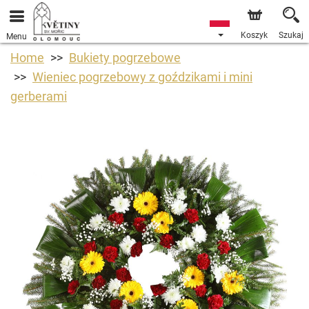
Koszyk
Szukaj
Menu
Home
Bukiety pogrzebowe
Wieniec pogrzebowy z goździkami i mini
gerberami