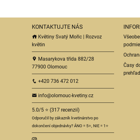
KONTAKTUJTE NÁS
INFOR
Květiny Svatý Mořic | Rozvoz
Všeobe
květin
podmie
Ochran
Masarykova třída 882/28
Časy do
77900 Olomouc
prehľa
+420 736 472 012
info@olomouc-kvetiny.cz
5.0/5 ⭐ (317 recenzií)
Odporučil by zákazník kvetinárstvo po
dokončení objednávky? ÁNO = 5⭐, NIE = 1⭐