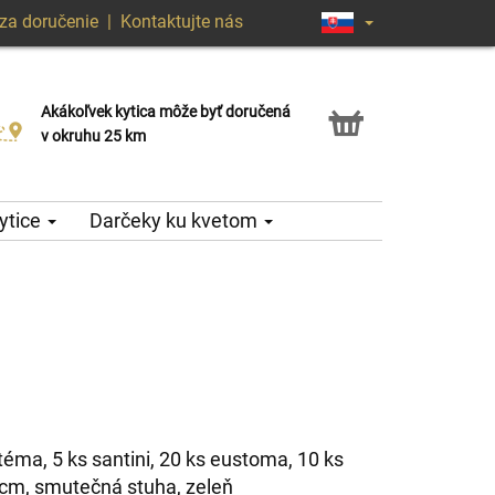
za doručenie
|
Kontaktujte nás
Akákoľvek kytica môže byť doručená
Služba Click & Collect
v okruhu 25 km
ytice
Darčeky ku kvetom
téma, 5 ks santini, 20 ks eustoma, 10 ks
0cm, smutečná stuha, zeleň