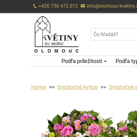
+420 736 472 012
info@olomouc-kvetiny.
Podľa príležitosti
Podľa t
Home
Smútočné kytice
Smútočné 