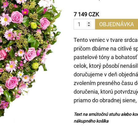
7 149 CZK
OBJEDNÁVKA
Tento veniec v tvare srdca
pričom dbáme na citlivé s
pastelové tóny a bohatosť 
celok, ktorý pôsobí nenás
doručujeme v deň objednáv
zvolením presného času d
doručenia, ktorú potvrdzu
priamo do obradnej siene, 
Text na smútočnú stuhu alebo ko
nákupného košíka