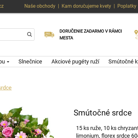
cz
Naše obchody
|
Kam doručujeme kvety
|
Poplatky 
DORUČENIE ZADARMO V RÁMCI
Vyberte si dátum doručenia
Doručenie v ten istý deň k dispozícii
MESTA
ypu
Slnečnice
Akciové pugéty ruží
Smútočné k
srdce
Smútočné srdce
15 ks ruže, 10 ks chryzan
limonium, florex srdce 6