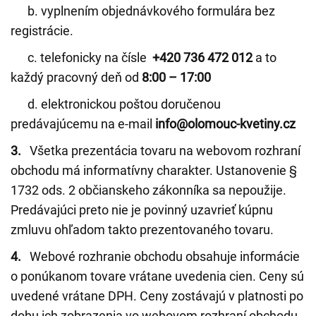
b. vyplnením objednávkového formulára bez
registrácie.
c. telefonicky na čísle
+420 736 472 012
a to
každý pracovný deň od
8:00 – 17:00
d. elektronickou poštou doručenou
predávajúcemu na e-mail
info@olomouc-kvetiny.cz
3.
Všetka prezentácia tovaru na webovom rozhraní
obchodu má informatívny charakter. Ustanovenie §
1732 ods. 2 občianskeho zákonníka sa nepoužije.
Predávajúci preto nie je povinný uzavrieť kúpnu
zmluvu ohľadom takto prezentovaného tovaru.
4.
Webové rozhranie obchodu obsahuje informácie
o ponúkanom tovare vrátane uvedenia cien. Ceny sú
uvedené vrátane DPH. Ceny zostávajú v platnosti po
dobu ich zobrazenia vo webovom rozhraní obchodu.