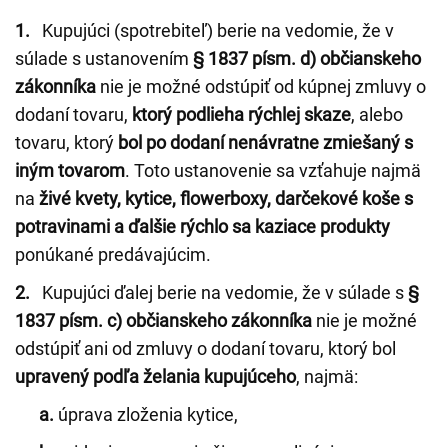
1.
Kupujúci (spotrebiteľ) berie na vedomie, že v
súlade s ustanovením
§ 1837 písm. d) občianskeho
zákonníka
nie je možné odstúpiť od kúpnej zmluvy o
dodaní tovaru,
ktorý podlieha rýchlej skaze
, alebo
tovaru, ktorý
bol po dodaní nenávratne zmiešaný s
iným tovarom
. Toto ustanovenie sa vzťahuje najmä
na
živé kvety, kytice, flowerboxy, darčekové koše s
potravinami a ďalšie rýchlo sa kaziace produkty
ponúkané predávajúcim.
2.
Kupujúci ďalej berie na vedomie, že v súlade s
§
1837 písm. c) občianskeho zákonníka
nie je možné
odstúpiť ani od zmluvy o dodaní tovaru, ktorý bol
upravený podľa želania kupujúceho
, najmä:
a.
úprava zloženia kytice,