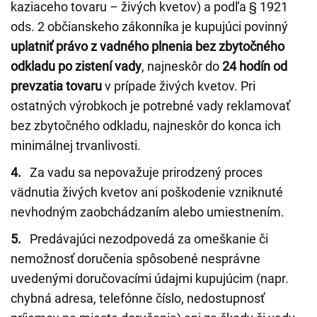
kaziaceho tovaru – živých kvetov) a podľa § 1921
ods. 2 občianskeho zákonníka je kupujúci povinný
uplatniť právo z vadného plnenia bez zbytočného
odkladu po zistení vady
, najneskôr do
24 hodín od
prevzatia tovaru
v prípade živých kvetov. Pri
ostatných výrobkoch je potrebné vady reklamovať
bez zbytočného odkladu, najneskôr do konca ich
minimálnej trvanlivosti.
4.
Za vadu sa nepovažuje prirodzený proces
vädnutia živých kvetov ani poškodenie vzniknuté
nevhodným zaobchádzaním alebo umiestnením.
5.
Predávajúci nezodpovedá za omeškanie či
nemožnosť doručenia spôsobené nesprávne
uvedenými doručovacími údajmi kupujúcim (napr.
chybná adresa, telefónne číslo, nedostupnosť