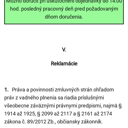
Možno doručiť pri uskutočnení objednávky do 14:00
hod. posledný pracovný deň pred požadovaným
dňom doručenia.
V.
Reklamácie
1.
Práva a povinnosti zmluvných strán ohľadom
práv z vadného plnenia sa riadia príslušnými
všeobecne záväznými právnymi predpismi, najmä §
1914 až 1925, § 2099 až 2117 a § 2161 až 2174
zákona č. 89/2012 Zb., občiansky zákonník.