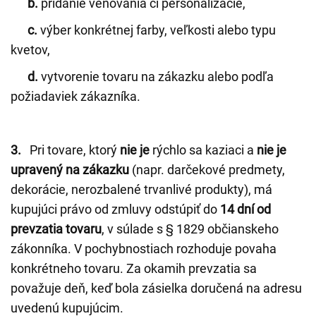
b.
pridanie venovania či personalizácie,
c.
výber konkrétnej farby, veľkosti alebo typu
kvetov,
d.
vytvorenie tovaru na zákazku alebo podľa
požiadaviek zákazníka.
3.
Pri tovare, ktorý
nie je
rýchlo sa kaziaci a
nie je
upravený na zákazku
(napr. darčekové predmety,
dekorácie, nerozbalené trvanlivé produkty), má
kupujúci právo od zmluvy odstúpiť do
14 dní od
prevzatia tovaru
, v súlade s § 1829 občianskeho
zákonníka. V pochybnostiach rozhoduje povaha
konkrétneho tovaru. Za okamih prevzatia sa
považuje deň, keď bola zásielka doručená na adresu
uvedenú kupujúcim.