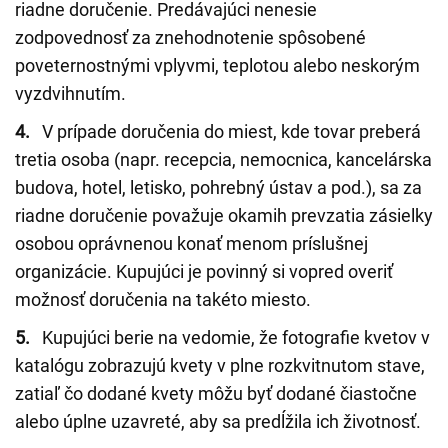
riadne doručenie. Predávajúci nenesie
zodpovednosť za znehodnotenie spôsobené
poveternostnými vplyvmi, teplotou alebo neskorým
vyzdvihnutím.
4.
V prípade doručenia do miest, kde tovar preberá
tretia osoba (napr. recepcia, nemocnica, kancelárska
budova, hotel, letisko, pohrebný ústav a pod.), sa za
riadne doručenie považuje okamih prevzatia zásielky
osobou oprávnenou konať menom príslušnej
organizácie. Kupujúci je povinný si vopred overiť
možnosť doručenia na takéto miesto.
5.
Kupujúci berie na vedomie, že fotografie kvetov v
katalógu zobrazujú kvety v plne rozkvitnutom stave,
zatiaľ čo dodané kvety môžu byť dodané čiastočne
alebo úplne uzavreté, aby sa predĺžila ich životnosť.