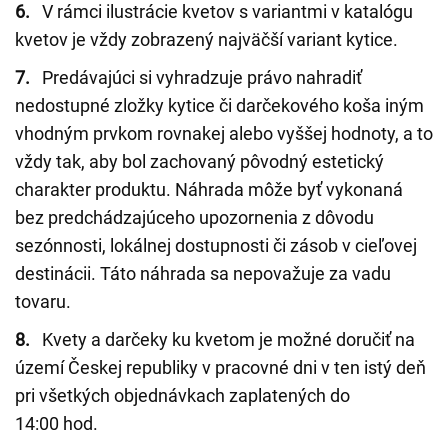
6.
V rámci ilustrácie kvetov s variantmi v katalógu
kvetov je vždy zobrazený najväčší variant kytice.
7.
Predávajúci si vyhradzuje právo nahradiť
nedostupné zložky kytice či darčekového koša iným
vhodným prvkom rovnakej alebo vyššej hodnoty, a to
vždy tak, aby bol zachovaný pôvodný estetický
charakter produktu. Náhrada môže byť vykonaná
bez predchádzajúceho upozornenia z dôvodu
sezónnosti, lokálnej dostupnosti či zásob v cieľovej
destinácii. Táto náhrada sa nepovažuje za vadu
tovaru.
8.
Kvety a darčeky ku kvetom je možné doručiť na
území Českej republiky v pracovné dni v ten istý deň
pri všetkých objednávkach zaplatených do
14:00 hod.