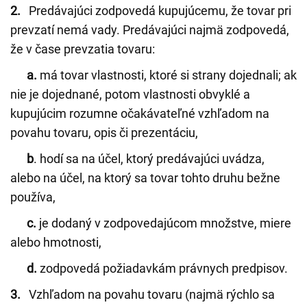
2.
Predávajúci zodpovedá kupujúcemu, že tovar pri
prevzatí nemá vady. Predávajúci najmä zodpovedá,
že v čase prevzatia tovaru:
a.
má tovar vlastnosti, ktoré si strany dojednali; ak
nie je dojednané, potom vlastnosti obvyklé a
kupujúcim rozumne očakávateľné vzhľadom na
povahu tovaru, opis či prezentáciu,
b
. hodí sa na účel, ktorý predávajúci uvádza,
alebo na účel, na ktorý sa tovar tohto druhu bežne
používa,
c.
je dodaný v zodpovedajúcom množstve, miere
alebo hmotnosti,
d.
zodpovedá požiadavkám právnych predpisov.
3.
Vzhľadom na povahu tovaru (najmä rýchlo sa