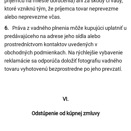
príjemcu na mieste doručenia) ani za škody či vady,
ktoré vzniknú tým, že príjemca tovar neprevezme
alebo neprevezme včas.
6.
Práva z vadného plnenia môže kupujúci uplatniť u
predávajúceho na adrese jeho sídla alebo
prostredníctvom kontaktov uvedených v
obchodných podmienkach. Na rýchlejšie vybavenie
reklamácie sa odporúča doložiť fotografiu vadného
tovaru vyhotovenú bezprostredne po jeho prevzatí.
VI.
Odstúpenie od kúpnej zmluvy