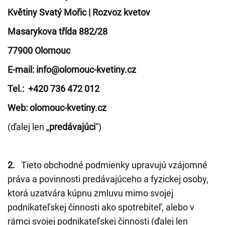
Květiny Svatý Mořic | Rozvoz kvetov
Masarykova třída 882/28
77900 Olomouc
E-mail: info@olomouc-kvetiny.cz
Tel.: +420 736 472 012
Web: olomouc-kvetiny.cz
(ďalej len „
predávajúci
“)
2.
Tieto obchodné podmienky upravujú vzájomné
práva a povinnosti predávajúceho a fyzickej osoby,
ktorá uzatvára kúpnu zmluvu mimo svojej
podnikateľskej činnosti ako spotrebiteľ, alebo v
rámci svojej podnikateľskej činnosti (ďalej len