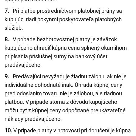
7.
Pri platbe prostredníctvom platobnej brány sa
kupujúci riadi pokynmi poskytovateľa platobných
služieb.
8.
V prípade bezhotovostnej platby je záväzok
kupujúceho uhradiť kúpnu cenu splnený okamihom
pripísania príslušnej sumy na bankový účet
predávajúceho.
9.
Predávajúci nevyžaduje žiadnu zálohu, ak nie je
individuálne dohodnuté inak. Úhrada kúpnej ceny
pred odoslaním tovaru nie je zálohou, ale riadnou
platbou. V prípade storna z dôvodu kupujúceho
môžu byť z kúpnej ceny odpočítané preukázateľné
náklady predávajúceho.
10.
V prípade platby v hotovosti pri doručení je kúpna