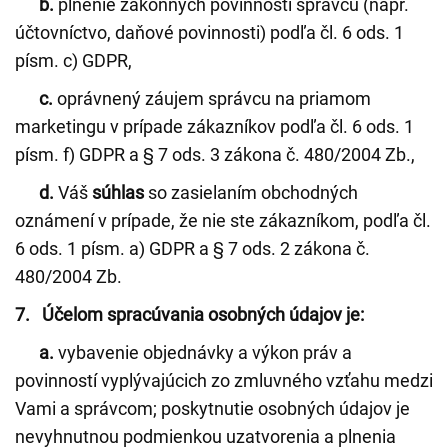
b.
plnenie zákonných povinností správcu (napr.
účtovníctvo, daňové povinnosti) podľa čl. 6 ods. 1
písm. c) GDPR,
c.
oprávnený záujem správcu na priamom
marketingu v prípade zákazníkov podľa čl. 6 ods. 1
písm. f) GDPR a § 7 ods. 3 zákona č. 480/2004 Zb.,
d.
Váš
súhlas
so zasielaním obchodných
oznámení v prípade, že nie ste zákazníkom, podľa čl.
6 ods. 1 písm. a) GDPR a § 7 ods. 2 zákona č.
480/2004 Zb.
7. Účelom spracúvania osobných údajov je:
a.
vybavenie objednávky a výkon práv a
povinností vyplývajúcich zo zmluvného vzťahu medzi
Vami a správcom; poskytnutie osobných údajov je
nevyhnutnou podmienkou uzatvorenia a plnenia