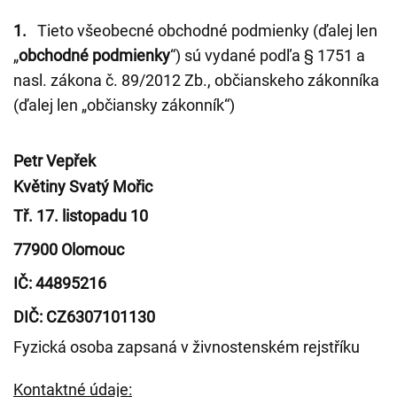
1.
Tieto všeobecné obchodné podmienky (ďalej len
„
obchodné podmienky
“) sú vydané podľa § 1751 a
nasl. zákona č. 89/2012 Zb., občianskeho zákonníka
(ďalej len „občiansky zákonník“)
Petr Vepřek
Květiny Svatý Mořic
Tř. 17. listopadu 10
77900 Olomouc
IČ: 44895216
DIČ: CZ6307101130
Fyzická osoba zapsaná v živnostenském rejstříku
Kontaktné údaje: