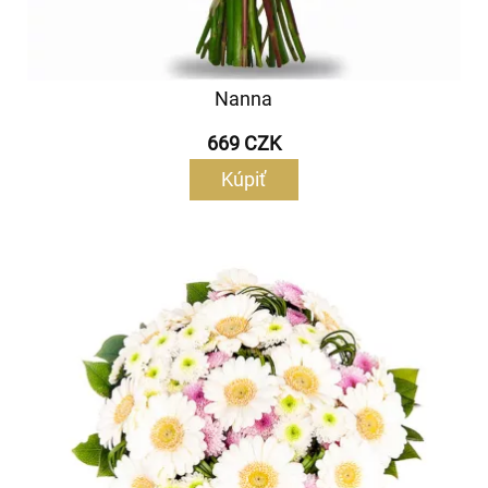
Nanna
669 CZK
Kúpiť