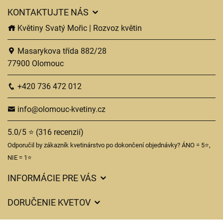
KONTAKTUJTE NÁS
Květiny Svatý Mořic | Rozvoz květin
Masarykova třída 882/28
77900 Olomouc
+420 736 472 012
info@olomouc-kvetiny.cz
5.0/5 ⭐ (316 recenzií)
Odporučil by zákazník kvetinárstvo po dokončení objednávky? ÁNO = 5⭐,
NIE = 1⭐
INFORMÁCIE PRE VÁS
Všeobecné obchodné podmienky
DORUČENIE KVETOV
Ochrana osobných údajov
Poplatky za doručenie