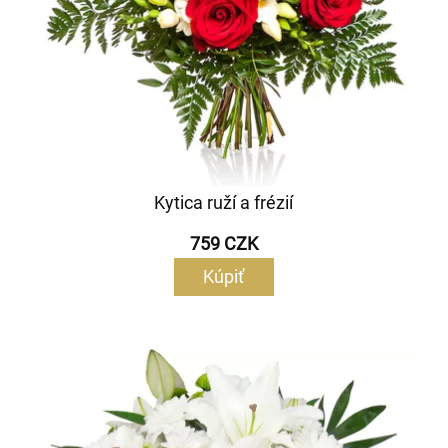
Kytica ruží a frézií
759 CZK
Kúpiť