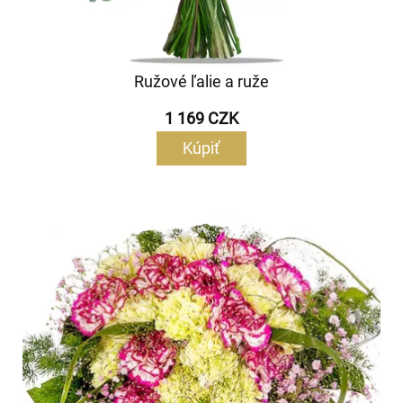
Ružové ľalie a ruže
1 169 CZK
Kúpiť