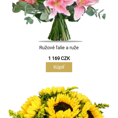
Ružové ľalie a ruže
1 169 CZK
Kúpiť