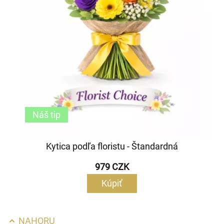
Náš tip
Kytica podľa floristu - Štandardná
979 CZK
Kúpiť
NAHORU