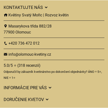
KONTAKTUJTE NÁS
Květiny Svatý Mořic | Rozvoz květin
Masarykova třída 882/28
77900 Olomouc
+420 736 472 012
info@olomouc-kvetiny.cz
5.0/5 ⭐ (318 recenzií)
Odporučil by zákazník kvetinárstvo po dokončení objednávky? ÁNO = 5⭐,
NIE = 1⭐
INFORMÁCIE PRE VÁS
Všeobecné obchodné podmienky
DORUČENIE KVETOV
Ochrana osobných údajov
Poplatky za doručenie