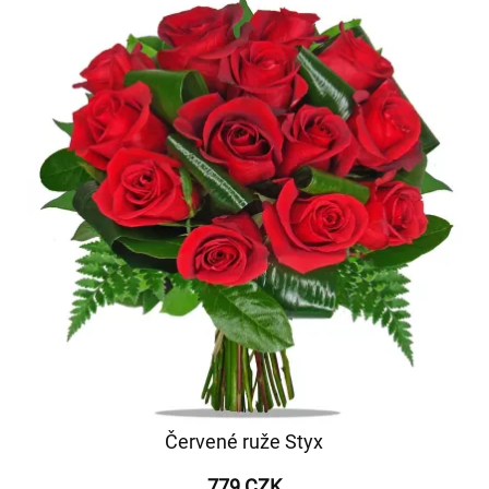
Červené ruže Styx
779 CZK