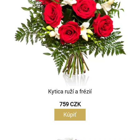
Kytica ruží a frézií
759 CZK
Kúpiť