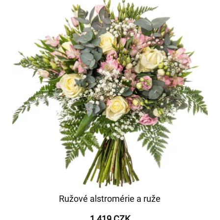
Ružové alstromérie a ruže
1 419 CZK