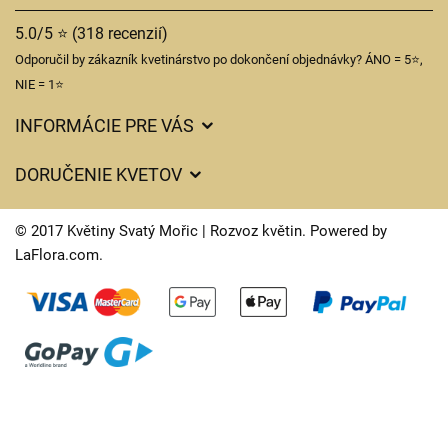
5.0/5 ⭐ (318 recenzií)
Odporučil by zákazník kvetinárstvo po dokončení objednávky? ÁNO = 5⭐,
NIE = 1⭐
INFORMÁCIE PRE VÁS
Všeobecné obchodné podmienky
DORUČENIE KVETOV
Ochrana osobných údajov
Poplatky za doručenie
Časy doručenia kvetov – prehľad možností
© 2017 Květiny Svatý Mořic | Rozvoz květin. Powered by
Kam doručujeme kvety
LaFlora.com
.
Súbory cookie
Kontaktujte nás