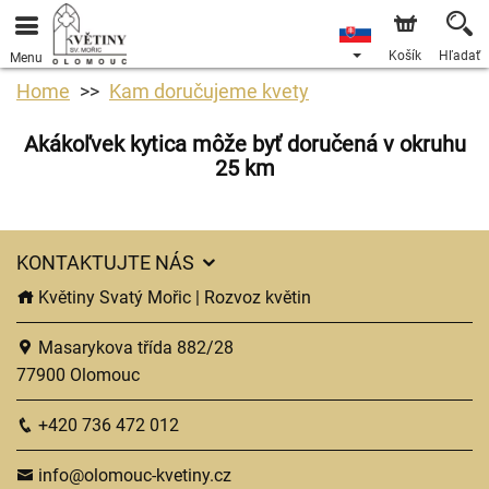
Košík
Hľadať
Menu
Home
Kam doručujeme kvety
Akákoľvek kytica môže byť doručená v okruhu
25 km
KONTAKTUJTE NÁS
Květiny Svatý Mořic | Rozvoz květin
Masarykova třída 882/28
77900 Olomouc
+420 736 472 012
info@olomouc-kvetiny.cz