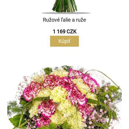
Ružové ľalie a ruže
1 169 CZK
Kúpiť