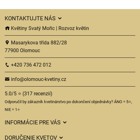
KONTAKTUJTE NÁS
Květiny Svatý Mořic | Rozvoz květin
Masarykova třída 882/28
77900 Olomouc
+420 736 472 012
info@olomouc-kvetiny.cz
5.0/5 ⭐ (317 recenzií)
Odporučil by zákazník kvetinárstvo po dokončení objednávky? ÁNO = 5⭐,
NIE = 1⭐
INFORMÁCIE PRE VÁS
Všeobecné obchodné podmienky
DORUČENIE KVETOV