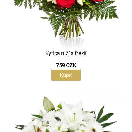
Kytica ruží a frézií
759 CZK
Kúpiť