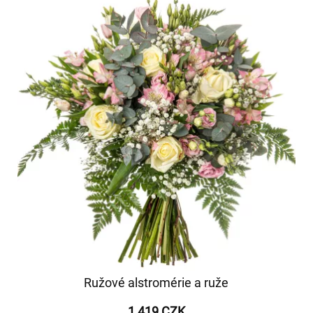
Ružové alstromérie a ruže
1 419 CZK