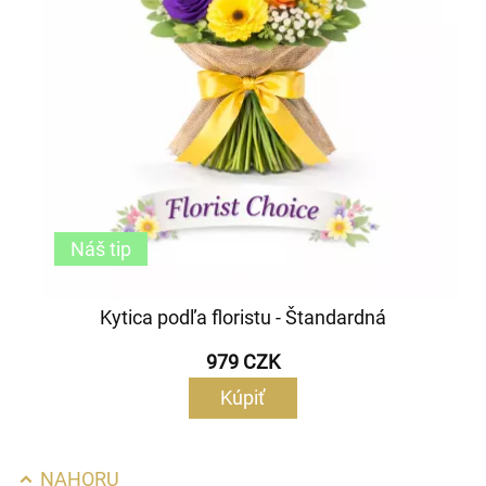
Náš tip
Kytica podľa floristu - Štandardná
979 CZK
Kúpiť
NAHORU