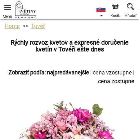
Košík
Hľadať
Menu
Home
Tovéř
Rýchly rozvoz kvetov a expresné doručenie
kvetín v Tovéři ešte dnes
Zobraziť podľa:
najpredávanejšie
|
cena vzostupne
|
cena zostupne