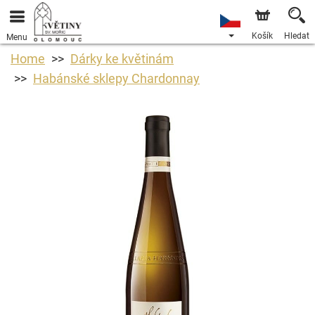
Košík
Hledat
Menu
Home
Dárky ke květinám
Habánské sklepy Chardonnay