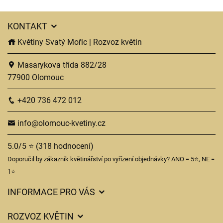
KONTAKT
Květiny Svatý Mořic | Rozvoz květin
Masarykova třída 882/28
77900 Olomouc
+420 736 472 012
info@olomouc-kvetiny.cz
5.0/5 ⭐ (318 hodnocení)
Doporučil by zákazník květinářství po vyřízení objednávky? ANO = 5⭐, NE =
1⭐
INFORMACE PRO VÁS
Obchodní podmínky
ROZVOZ KVĚTIN