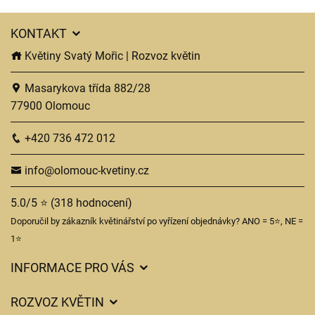
KONTAKT
Květiny Svatý Mořic | Rozvoz květin
Masarykova třída 882/28
77900 Olomouc
+420 736 472 012
info@olomouc-kvetiny.cz
5.0/5 ⭐ (318 hodnocení)
Doporučil by zákazník květinářství po vyřízení objednávky? ANO = 5⭐, NE =
1⭐
INFORMACE PRO VÁS
Obchodní podmínky
ROZVOZ KVĚTIN
Ochrana osobních údajů