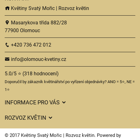
Květiny Svatý Mořic | Rozvoz květin
Masarykova třída 882/28
77900 Olomouc
+420 736 472 012
info@olomouc-kvetiny.cz
5.0/5 ⭐ (318 hodnocení)
Doporučil by zákazník květinářství po vyřízení objednávky? ANO = 5⭐, NE =
1⭐
INFORMACE PRO VÁS
Obchodní podmínky
ROZVOZ KVĚTIN
Ochrana osobních údajů
Ceny za doručení
Často kladené dotazy
© 2017 Květiny Svatý Mořic | Rozvoz květin. Powered by
Kam doručujeme květiny