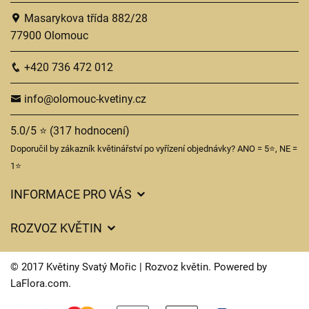
Masarykova třída 882/28
77900 Olomouc
+420 736 472 012
info@olomouc-kvetiny.cz
5.0/5 ⭐ (317 hodnocení)
Doporučil by zákazník květinářství po vyřízení objednávky? ANO = 5⭐, NE =
1⭐
INFORMACE PRO VÁS
Obchodní podmínky
ROZVOZ KVĚTIN
Ochrana osobních údajů
Ceny za doručení
Často kladené dotazy
© 2017 Květiny Svatý Mořic | Rozvoz květin. Powered by
Kam doručujeme květiny
LaFlora.com
.
Význam druhů květin
Cookies
O nás