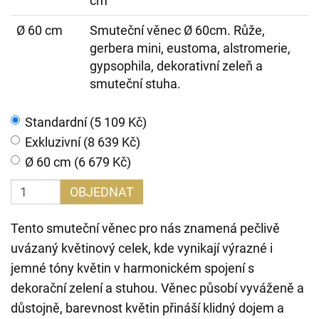
cm
Ø 60 cm
Smuteční věnec Ø 60cm. Růže,
gerbera mini, eustoma, alstromerie,
gypsophila, dekorativní zeleň a
smuteční stuha.
Standardní (5 109 Kč)
Exkluzivní (8 639 Kč)
Ø 60 cm (6 679 Kč)
OBJEDNAT
Tento smuteční věnec pro nás znamená pečlivě
uvázaný květinový celek, kde vynikají výrazné i
jemné tóny květin v harmonickém spojení s
dekorační zelení a stuhou. Věnec působí vyváženě a
důstojně, barevnost květin přináší klidný dojem a