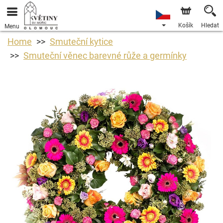
Košík
Hledat
Menu
Home
Smuteční kytice
Smuteční věnec barevné růže a germínky