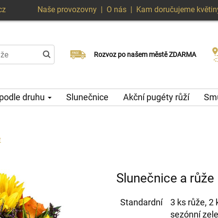
cz
Naše provozovny
|
O nás
|
Kam doručujeme květin
Doručujeme již v den objednávky
Rozvoz po našem městě ZDARMA
Možný výběr času a dne doručení
 podle druhu
Slunečnice
Akční pugéty růží
Smu
e
Slunečnice a růže
Standardní
3 ks růže, 2
sezónní zel