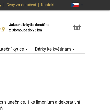
y
|
Ceny za doručení
|
Kontakt
Jakoukoliv kytici doručíme
Možnost vyzvednout v naší květince
z Olomouce do 25 km
teční kytice
Dárky ke květinám
 ks slunečnice, 1 ks limonium a dekorativní
eň