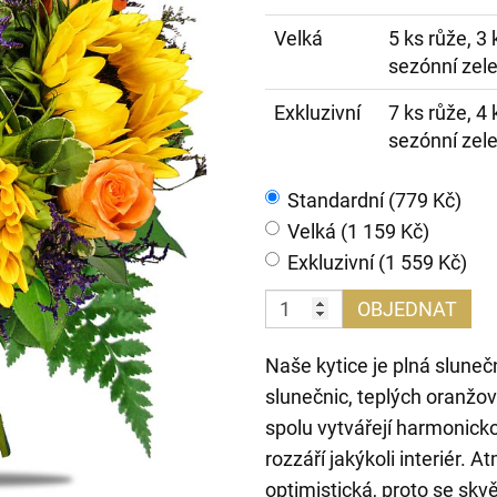
Velká
5 ks růže, 3
sezónní zel
Exkluzivní
7 ks růže, 4
sezónní zel
Standardní (779 Kč)
Velká (1 159 Kč)
Exkluzivní (1 559 Kč)
OBJEDNAT
Naše kytice je plná slune
slunečnic, teplých oranžov
spolu vytvářejí harmonick
rozzáří jakýkoli interiér. 
optimistická, proto se skvě