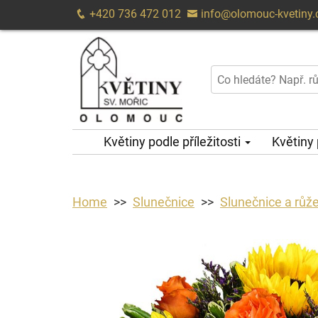
+420 736 472 012
info@olomouc-kvetiny.
Květiny podle příležitosti
Květiny
Home
Slunečnice
Slunečnice a růž