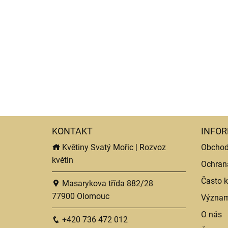
KONTAKT
INFOR
Květiny Svatý Mořic | Rozvoz
Obchod
květin
Ochran
Často k
Masarykova třída 882/28
77900 Olomouc
Význam
O nás
+420 736 472 012