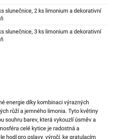
 ks slunečnice, 2 ks limonium a dekorativní
eň
 ks slunečnice, 3 ks limonium a dekorativní
eň
čné energie díky kombinaci výrazných
ých růží a jemného limonia. Tyto květiny
ou souhru barev, která vykouzlí úsměv a
Atmosféra celé kytice je radostná a
le hodí pro oslavy, výročí, ke gratulacím