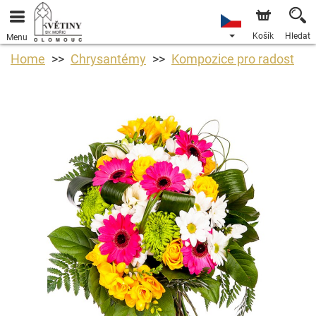
Košík
Hledat
Menu
Home
Chrysantémy
Kompozice pro radost