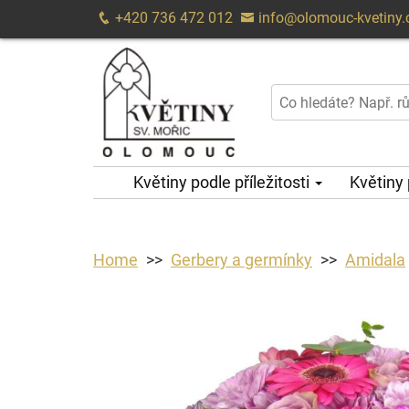
+420 736 472 012
info@olomouc-kvetiny.
Květiny podle příležitosti
Květiny
Home
Gerbery a germínky
Amidala