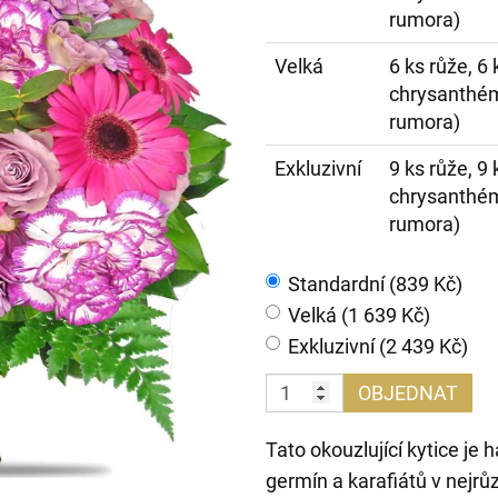
rumora)
Velká
6 ks růže, 6 
chrysanthéma
rumora)
Exkluzivní
9 ks růže, 9 
chrysanthéma
rumora)
Standardní (839 Kč)
Velká (1 639 Kč)
Exkluzivní (2 439 Kč)
OBJEDNAT
Tato okouzlující kytice je
germín a karafiátů v nejrů