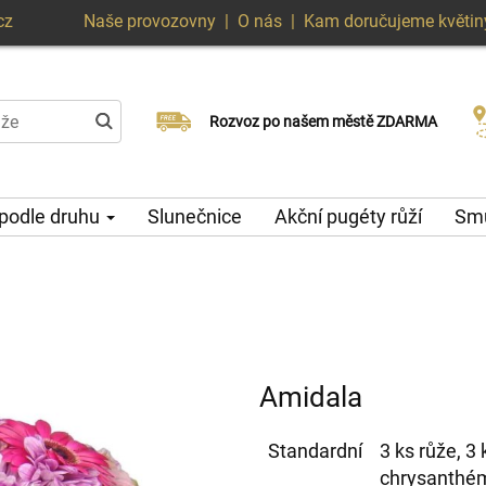
cz
Naše provozovny
|
O nás
|
Kam doručujeme květin
Doručujeme již v den objednávky
Rozvoz po našem městě ZDARMA
Možný výběr času a dne doručení
 podle druhu
Slunečnice
Akční pugéty růží
Smu
Amidala
Standardní
3 ks růže, 3 
chrysanthéma