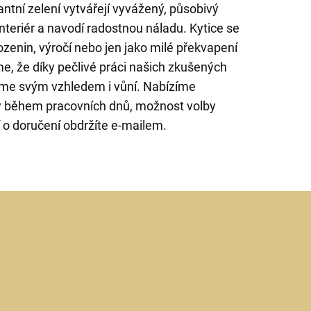
ntní zelení vytvářejí vyvážený, působivý
interiér a navodí radostnou náladu. Kytice se
ozenin, výročí nebo jen jako milé překvapení
e, že díky pečlivé práci našich zkušených
ujme svým vzhledem i vůní. Nabízíme
y během pracovních dnů, možnost volby
 o doručení obdržíte e-mailem.