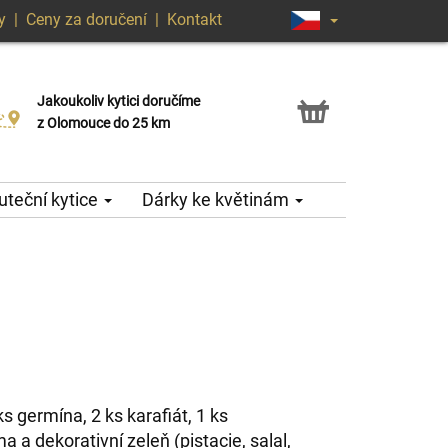
y
|
Ceny za doručení
|
Kontakt
Jakoukoliv kytici doručíme
Možnost vyzvednout v naší květince
z Olomouce do 25 km
teční kytice
Dárky ke květinám
ks germína, 2 ks karafiát, 1 ks
 a dekorativní zeleň (pistacie, salal,