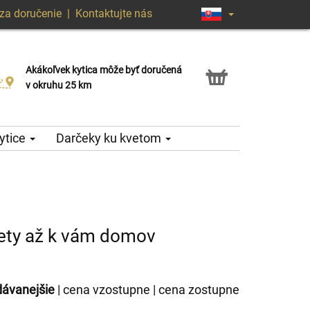
za doručenie
|
Kontaktujte nás
Akákoľvek kytica môže byť doručená
Služba Click & Collect
v okruhu 25 km
ytice
Darčeky ku kvetom
vety až k vám domov
dávanejšie
|
cena vzostupne
|
cena zostupne