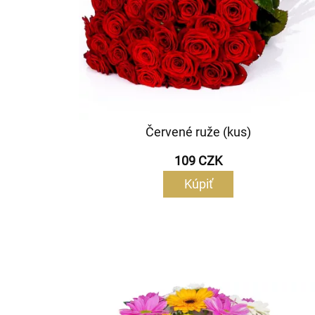
Červené ruže (kus)
109 CZK
Kúpiť