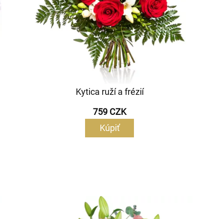
Kytica ruží a frézií
759 CZK
Kúpiť