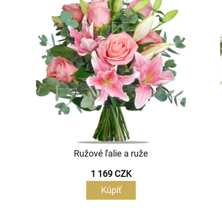
Ružové ľalie a ruže
1 169 CZK
Kúpiť