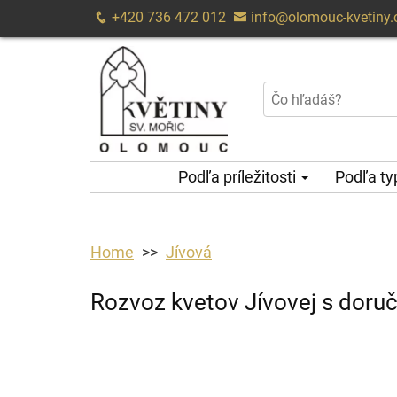
+420 736 472 012
info@olomouc-kvetiny.
Podľa príležitosti
Podľa t
Home
Jívová
Rozvoz kvetov Jívovej s doru