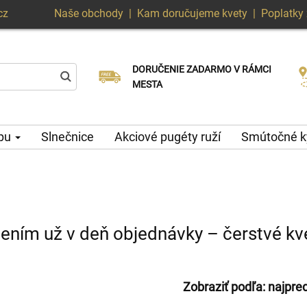
cz
Naše obchody
|
Kam doručujeme kvety
|
Poplatky 
DORUČENIE ZADARMO V RÁMCI
Vyberte si dátum doručenia
Doručenie v ten istý deň k dispozícii
MESTA
ypu
Slnečnice
Akciové pugéty ruží
Smútočné k
čením už v deň objednávky – čerstvé k
Zobraziť podľa:
najpre