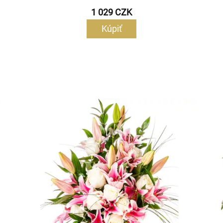
1 029 CZK
Kúpiť