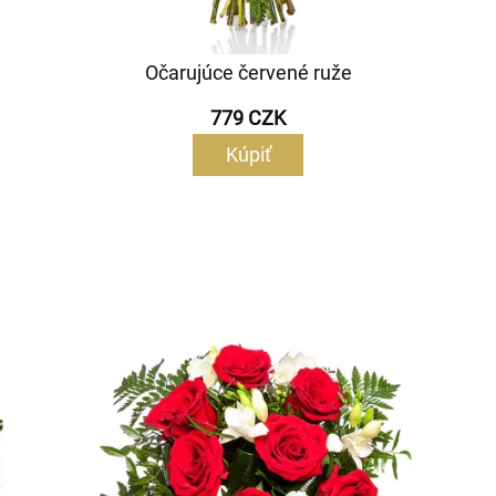
Očarujúce červené ruže
779 CZK
Kúpiť