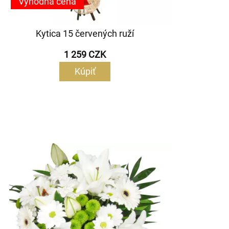
Výhodná cena
Kytica 15 červených ruží
1 259 CZK
Kúpiť