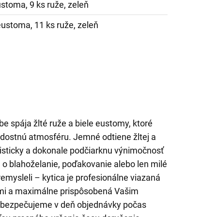
ustoma, 9 ks ruže, zeleň
eustoma, 11 ks ruže, zeleň
be spája žlté ruže a biele eustomy, ktoré
radostnú atmosféru. Jemné odtiene žltej a
misticky a dokonale podčiarknu výnimočnosť
ide o blahoželanie, poďakovanie alebo len milé
emysleli – kytica je profesionálne viazaná
ami a maximálne prispôsobená Vašim
abezpečujeme v deň objednávky počas