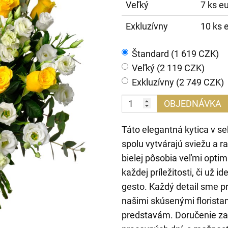
Veľký
7 ks e
Exkluzívny
10 ks 
Štandard (1 619 CZK)
Veľký (2 119 CZK)
Exkluzívny (2 749 CZK)
OBJEDNÁVKA
Táto elegantná kytica v se
spolu vytvárajú sviežu a 
bielej pôsobia veľmi opti
každej príležitosti, či už 
gesto. Každý detail sme pr
našimi skúsenými florist
predstavám. Doručenie z