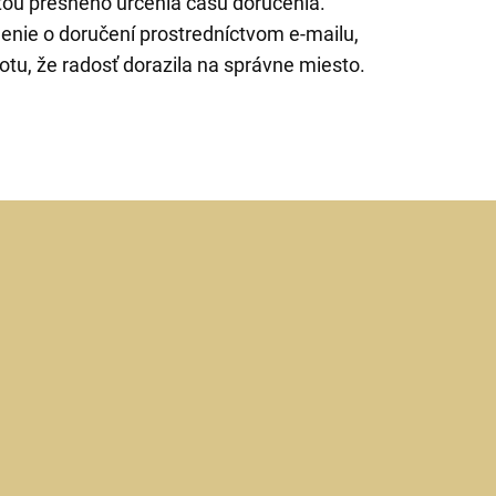
ťou presného určenia času doručenia.
nie o doručení prostredníctvom e-mailu,
tu, že radosť dorazila na správne miesto.