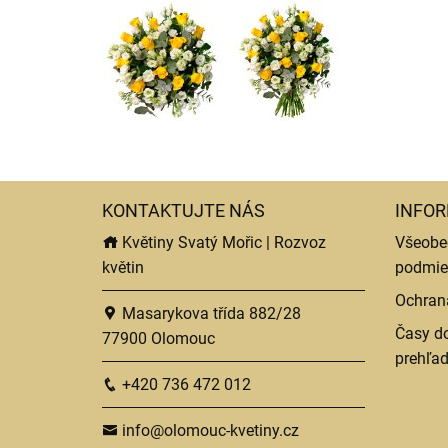
KONTAKTUJTE NÁS
INFOR
Květiny Svatý Mořic | Rozvoz
Všeobe
květin
podmie
Ochran
Masarykova třída 882/28
Časy do
77900 Olomouc
prehľa
+420 736 472 012
info@olomouc-kvetiny.cz