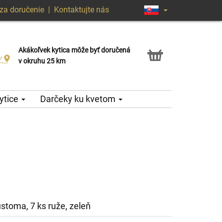
za doručenie
|
Kontaktujte nás
Akákoľvek kytica môže byť doručená
Služba Click & Collect
v okruhu 25 km
ytice
Darčeky ku kvetom
ustoma, 7 ks ruže, zeleň