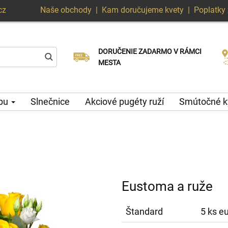
cz
Naše obchody
|
Kam doručujeme kvety
|
Poplatky 
DORUČENIE ZADARMO V RÁMCI
Vyberte si dátum doručenia
Doručenie v ten istý deň k dispozícii
MESTA
ypu
Slnečnice
Akciové pugéty ruží
Smútočné k
Eustoma a ruže
Štandard
5 ks e