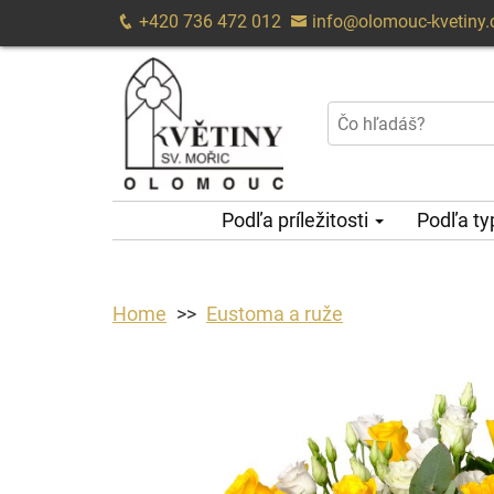
+420 736 472 012
info@olomouc-kvetiny.
Podľa príležitosti
Podľa t
Home
Eustoma a ruže