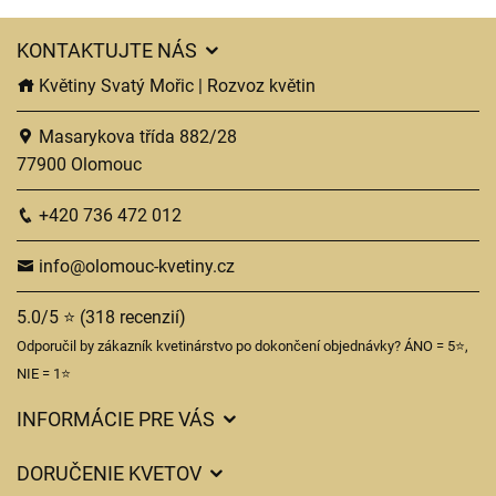
KONTAKTUJTE NÁS
Květiny Svatý Mořic | Rozvoz květin
Masarykova třída 882/28
77900 Olomouc
+420 736 472 012
info@olomouc-kvetiny.cz
5.0/5 ⭐ (318 recenzií)
Odporučil by zákazník kvetinárstvo po dokončení objednávky? ÁNO = 5⭐,
NIE = 1⭐
INFORMÁCIE PRE VÁS
Všeobecné obchodné podmienky
DORUČENIE KVETOV
Ochrana osobných údajov