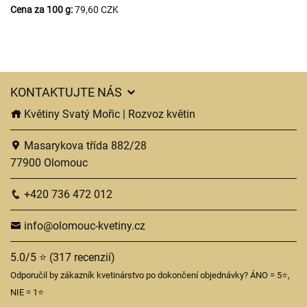
Cena za 100 g:
79,60 CZK
KONTAKTUJTE NÁS
Květiny Svatý Mořic | Rozvoz květin
Masarykova třída 882/28
77900 Olomouc
+420 736 472 012
info@olomouc-kvetiny.cz
5.0/5 ⭐ (317 recenzií)
Odporučil by zákazník kvetinárstvo po dokončení objednávky? ÁNO = 5⭐,
NIE = 1⭐