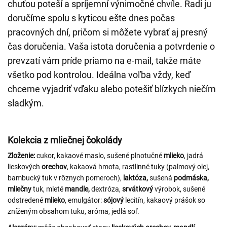
chuťou poteší a spríjemní výnimočné chvíle. Radi ju
doručíme spolu s kyticou ešte dnes počas
pracovných dní, pričom si môžete vybrať aj presný
čas doručenia. Vaša istota doručenia a potvrdenie o
prevzatí vám príde priamo na e-mail, takže máte
všetko pod kontrolou. Ideálna voľba vždy, keď
chceme vyjadriť vďaku alebo potešiť blízkych niečím
sladkým.
Kolekcia z mliečnej čokolády
Zloženie:
cukor, kakaové maslo, sušené plnotučné
mlieko
, jadrá
lieskových
orechov
, kakaová hmota, rastlinné tuky (palmový olej,
bambucký tuk v rôznych pomeroch),
laktóza,
sušená
podmáska,
mliečny
tuk, mleté
mandle,
dextróza,
srvátkový
výrobok, sušené
odstredené
mlieko
, emulgátor:
sójový
lecitín, kakaový prášok so
zníženým obsahom tuku, aróma, jedlá soľ.