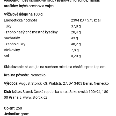
Alergény:
môže obsahovať stopy
lieskových orechov, mandlí,
arašidov, iných orechov
a
vajec.
Výživové údaje na 100 g:
Energetická hodnota
2394 kJ / 575 kcal
Tuky
37,8 g
- z toho nasýtené mastné kyseliny
20,4 g
Sacharidy
43 g
- z toho cukry
48,2 g
Bielkoviny
7,8 g
Soľ
0,20 g
Skladovanie:
skladujte na suchom mieste a chráňte pred teplom.
Krajina pôvodu:
Nemecko
Výrobca:
August Storck KG, Waldstr. 27, D-13403 Berlín, Nemecko
Distribútor:
Storck Česká republika s.r.o., Sokolovská 100/94, 180
00 Praha 8,
www.storck.cz
Objem:
250
Jednotka:
gram