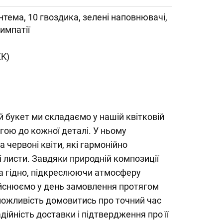
нтема, 10 гвоздика, зелені наповнювачі,
симпатії
ZK)
 букет ми складаємо у нашій квітковій
гою до кожної деталі. У ньому
а червоні квіти, які гармонійно
 листи. Завдяки природній композиції
та гідно, підкреслюючи атмосферу
йснюємо у день замовлення протягом
можливість домовитись про точний час
ійність доставки і підтвердження про її