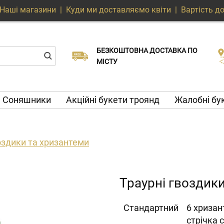
Наші магазини
|
Куди ми доставляємо квіти
|
Вартість д
БЕЗКОШТОВНА ДОСТАВКА ПО
Виберіть дату доставки
Доставка в той же день доступна
МІСТУ
Соняшники
Акційні букети троянд
Жалобні бу
оздики та хризантеми
Траурні гвоздик
Cтандартний
6 хризан
стрічка 