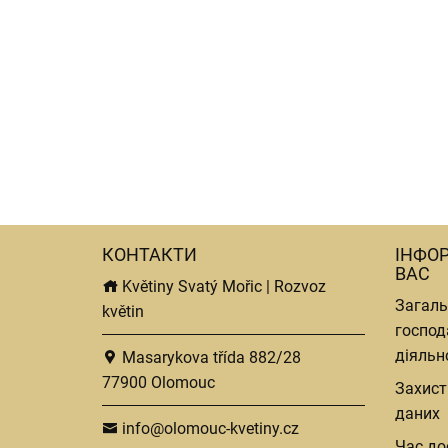
КОНТАКТИ
ІНФО
ВАС
Květiny Svatý Mořic | Rozvoz
Загаль
květin
господ
діяльн
Masarykova třída 882/28
77900 Olomouc
Захист
даних
info@olomouc-kvetiny.cz
Час до