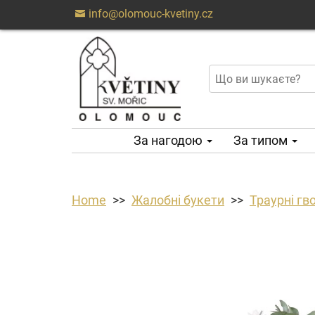
info@olomouc-kvetiny.cz
За нагодою
За типом
Home
Жалобні букети
Траурні гв