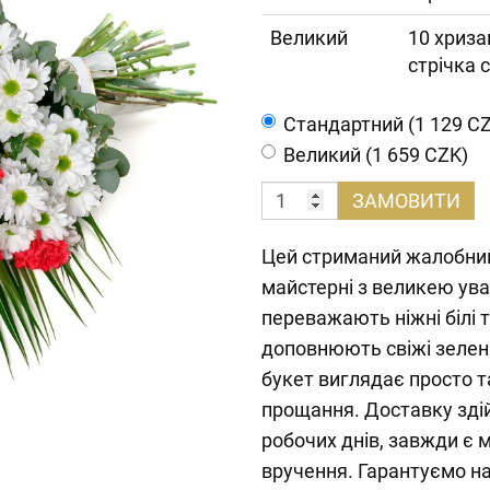
Великий
10 хриза
стрічка 
Cтандартний (1 129 C
Великий (1 659 CZK)
ЗАМОВИТИ
Цей стриманий жалобний
майстерні з великею ува
переважають ніжні білі т
доповнюють свіжі зелені
букет виглядає просто 
прощання. Доставку зді
робочих днів, завжди є 
вручення. Гарантуємо над