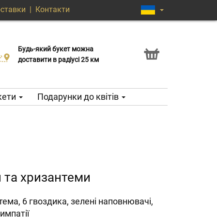
оставки
|
Контакти
Будь-який букет можна
Послуга Click & Collect
доставити в радіусі 25 км
кети
Подарунки до квітів
и та хризантеми
тема, 6 гвоздика, зелені наповнювачі,
симпатії