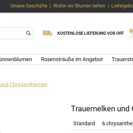
Unsere Geschäfte
|
Wohin wir Blumen liefern
|
Liefergeb
Wählen Sie Ihr Lieferdatum
KOSTENLOSE LIEFERUNG VOR ORT
Lieferung am selben Tag möglich
onnenblumen
Rosensträuße im Angebot
Trauers
 und Chrysanthemen
Trauernelken und
Standard
6 chrysanthem