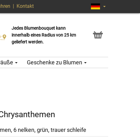
ühren
|
Kontakt
Jedes Blumenbouquet kann
Click & Collect Service
innerhalb eines Radius von 25 km
geliefert werden.
träuße
Geschenke zu Blumen
 Chrysanthemen
en, 6 nelken, grün, trauer schleife