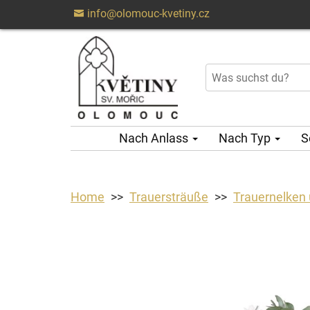
info@olomouc-kvetiny.cz
Nach Anlass
Nach Typ
S
Home
Trauersträuße
Trauernelken