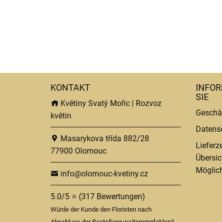
KONTAKT
INFOR
SIE
Květiny Svatý Mořic | Rozvoz
Geschä
květin
Datens
Masarykova třída 882/28
Lieferz
77900 Olomouc
Übersic
Möglich
info@olomouc-kvetiny.cz
5.0/5 ⭐ (317 Bewertungen)
Würde der Kunde den Floristen nach
Abschluss der Bestellung weiterempfehlen?