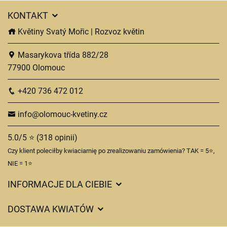
KONTAKT
Květiny Svatý Mořic | Rozvoz květin
Masarykova třída 882/28
77900 Olomouc
+420 736 472 012
info@olomouc-kvetiny.cz
5.0/5 ⭐ (318 opinii)
Czy klient poleciłby kwiaciarnię po zrealizowaniu zamówienia? TAK = 5⭐,
NIE = 1⭐
INFORMACJE DLA CIEBIE
Regulamin sklepu internetowego
DOSTAWA KWIATÓW
Ochrona danych osobowych
Opłaty za dostawę