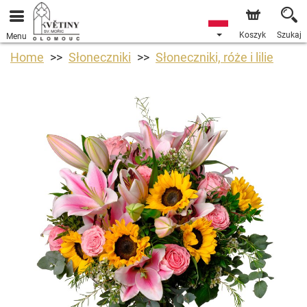
Koszyk
Szukaj
Menu
Home
Słoneczniki
Słoneczniki, róże i lilie