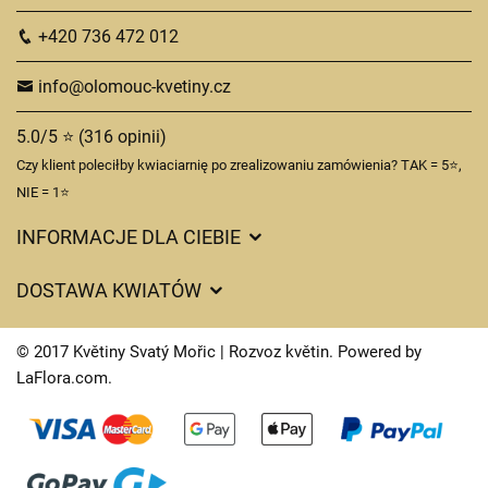
+420 736 472 012
info@olomouc-kvetiny.cz
5.0/5 ⭐ (316 opinii)
Czy klient poleciłby kwiaciarnię po zrealizowaniu zamówienia? TAK = 5⭐,
NIE = 1⭐
INFORMACJE DLA CIEBIE
Regulamin sklepu internetowego
DOSTAWA KWIATÓW
Ochrona danych osobowych
Opłaty za dostawę
Czasy dostawy kwiatów – przegląd możliwości
© 2017 Květiny Svatý Mořic | Rozvoz květin. Powered by
Gdzie dostarczamy kwiaty
LaFlora.com
.
Ciasteczka
Kontakt