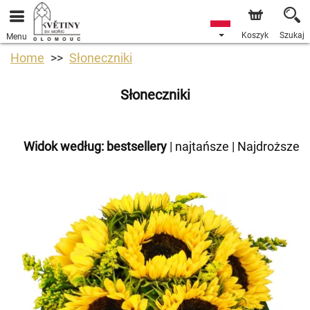
Koszyk
Szukaj
Menu
Home
Słoneczniki
Słoneczniki
Widok według:
bestsellery
|
najtańsze
|
Najdroższe