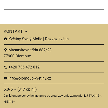
KONTAKT
Květiny Svatý Mořic | Rozvoz květin
Masarykova třída 882/28
77900 Olomouc
+420 736 472 012
info@olomouc-kvetiny.cz
5.0/5 ⭐ (317 opinii)
Czy klient poleciłby kwiaciarnię po zrealizowaniu zamówienia? TAK = 5⭐,
NIE = 1⭐