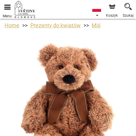
Koszyk
Szukaj
Menu
Home
Prezenty do kwiatów
Miś