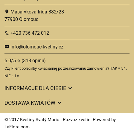
Masarykova třída 882/28
77900 Olomouc
+420 736 472 012
info@olomouc-kvetiny.cz
5.0/5 ⭐ (318 opinii)
Czy klient poleciłby kwiaciarnię po zrealizowaniu zamówienia? TAK = 5⭐,
NIE = 1⭐
INFORMACJE DLA CIEBIE
Regulamin sklepu internetowego
DOSTAWA KWIATÓW
Ochrona danych osobowych
Opłaty za dostawę
Czasy dostawy kwiatów – przegląd możliwości
© 2017 Květiny Svatý Mořic | Rozvoz květin. Powered by
Gdzie dostarczamy kwiaty
LaFlora.com
.
Ciasteczka