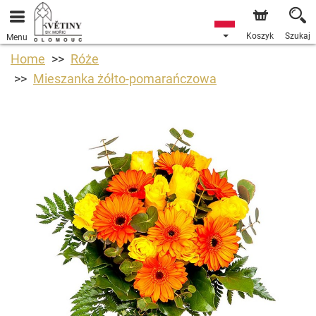
Koszyk
Szukaj
Menu
Home
Róże
Mieszanka żółto-pomarańczowa