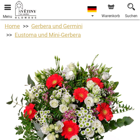
Warenkorb
Suchen
Menu
Home
Gerbera und Germini
Eustoma und Mini-Gerbera