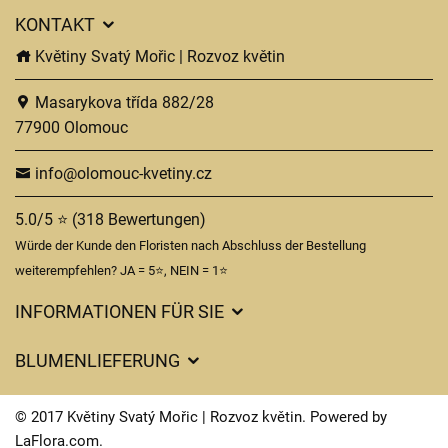
KONTAKT
Květiny Svatý Mořic | Rozvoz květin
Masarykova třída 882/28
77900 Olomouc
info@olomouc-kvetiny.cz
5.0/5 ⭐ (318 Bewertungen)
Würde der Kunde den Floristen nach Abschluss der Bestellung
weiterempfehlen? JA = 5⭐, NEIN = 1⭐
INFORMATIONEN FÜR SIE
Geschäftsbedingungen
BLUMENLIEFERUNG
Datenschutz
Liefergebühren
Lieferzeiten für Blumen – Übersicht der Möglichkeiten
© 2017 Květiny Svatý Mořic | Rozvoz květin. Powered by
Wohin wir Blumen liefern
LaFlora.com
.