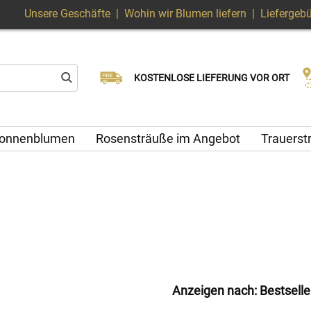
Unsere Geschäfte
|
Wohin wir Blumen liefern
|
Liefergeb
Wählen Sie Ihr Lieferdatum
KOSTENLOSE LIEFERUNG VOR ORT
Lieferung am selben Tag möglich
onnenblumen
Rosensträuße im Angebot
Trauers
Anzeigen nach:
Bestselle