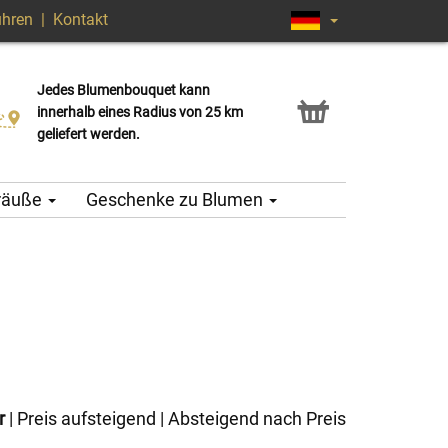
ühren
|
Kontakt
Jedes Blumenbouquet kann
Click & Collect Service
innerhalb eines Radius von 25 km
geliefert werden.
träuße
Geschenke zu Blumen
r
|
Preis aufsteigend
|
Absteigend nach Preis