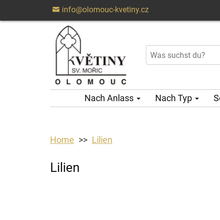
info@olomouc-kvetiny.cz
Nach Anlass
Nach Typ
S
Home
Lilien
Lilien