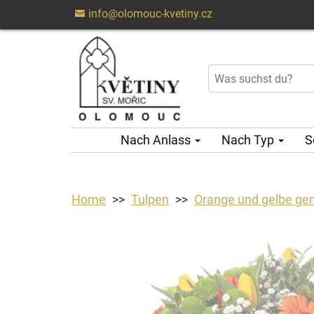
info@olomouc-kvetiny.cz
Nach Anlass
Nach Typ
S
Home
Tulpen
Orange und gelbe ge