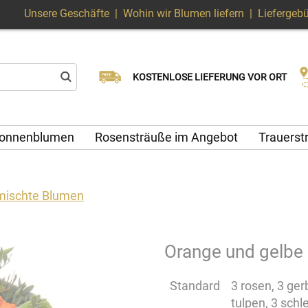
Unsere Geschäfte
|
Wohin wir Blumen liefern
|
Liefergeb
Wählen Sie Ihr Lieferdatum
KOSTENLOSE LIEFERUNG VOR ORT
Lieferung am selben Tag möglich
onnenblumen
Rosensträuße im Angebot
Trauers
mischte Blumen
Orange und gelbe
Standard
3 rosen, 3 ger
tulpen, 3 schl