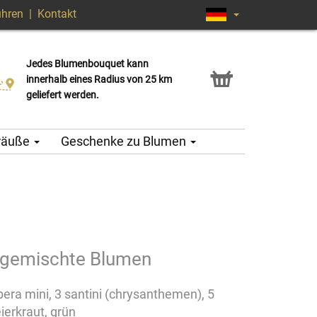
ühren
|
Kontakt
Jedes Blumenbouquet kann
Click & Collect Service
innerhalb eines Radius von 25 km
geliefert werden.
träuße
Geschenke zu Blumen
 gemischte Blumen
bera mini, 3 santini (chrysanthemen), 5
eierkraut, grün