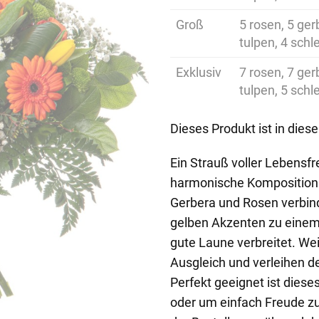
Groß
5 rosen, 5 ger
tulpen, 4 schl
Exklusiv
7 rosen, 7 ger
tulpen, 5 schl
Dieses Produkt ist in dies
Ein Strauß voller Lebensf
harmonische Komposition 
Gerbera und Rosen verbin
gelben Akzenten zu einem
gute Laune verbreitet. Wei
Ausgleich und verleihen d
Perfekt geeignet ist dies
oder um einfach Freude zu