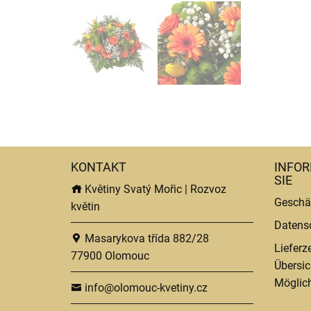
KONTAKT
INFOR
SIE
Květiny Svatý Mořic | Rozvoz
Geschä
květin
Datens
Masarykova třída 882/28
Lieferz
77900 Olomouc
Übersic
Möglich
info@olomouc-kvetiny.cz