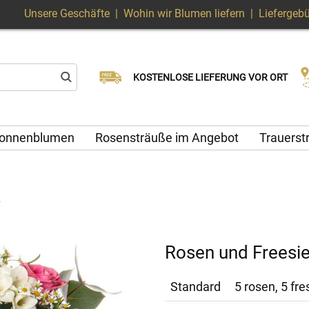
Unsere Geschäfte
|
Wohin wir Blumen liefern
|
Liefergeb
Wählen Sie Ihr Lieferdatum
KOSTENLOSE LIEFERUNG VOR ORT
Lieferung am selben Tag möglich
onnenblumen
Rosensträuße im Angebot
Trauers
n
Rosen und Freesi
Standard
5 rosen, 5 fre