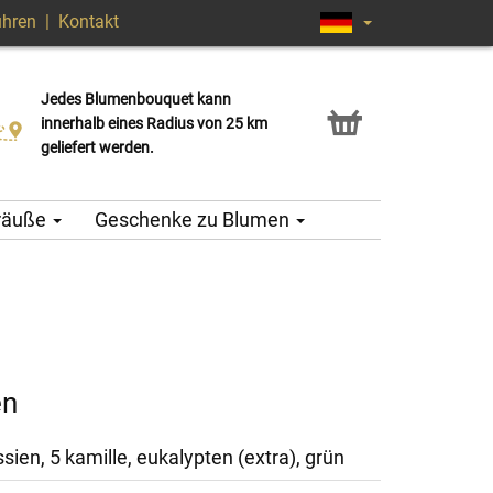
ühren
|
Kontakt
Jedes Blumenbouquet kann
Click & Collect Service
innerhalb eines Radius von 25 km
geliefert werden.
träuße
Geschenke zu Blumen
en
ssien, 5 kamille, eukalypten (extra), grün