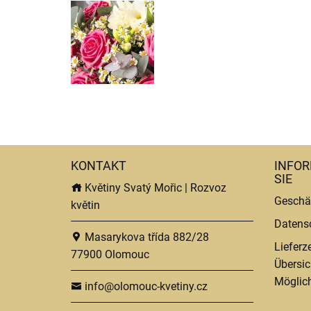
KONTAKT
INFOR
SIE
Květiny Svatý Mořic | Rozvoz
Geschä
květin
Datens
Masarykova třída 882/28
Lieferz
77900 Olomouc
Übersic
Möglich
info@olomouc-kvetiny.cz