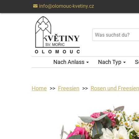
info@olomouc-kvetiny.cz
Nach Anlass
Nach Typ
S
Home
Freesien
Rosen und Freesie