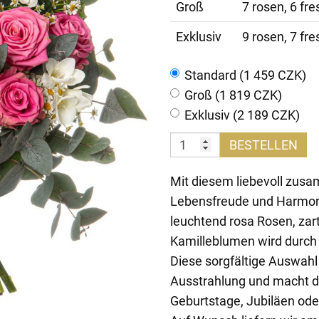
Groß
7 rosen, 6 fre
Exklusiv
9 rosen, 7 fre
Standard (1 459 CZK)
Groß (1 819 CZK)
Exklusiv (2 189 CZK)
BESTELLEN
Mit diesem liebevoll zus
Lebensfreude und Harmoni
leuchtend rosa Rosen, zar
Kamilleblumen wird durch 
Diese sorgfältige Auswahl s
Ausstrahlung und macht d
Geburtstage, Jubiläen ode