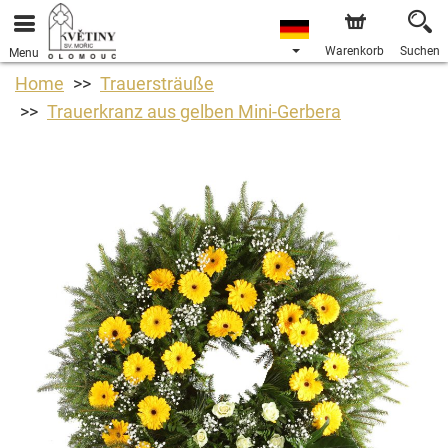
Warenkorb
Suchen
Menu
Home
Trauersträuße
Trauerkranz aus gelben Mini-Gerbera