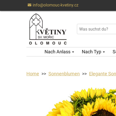
info@olomouc-kvetiny.cz
Nach Anlass
Nach Typ
S
Home
Sonnenblumen
Elegante So