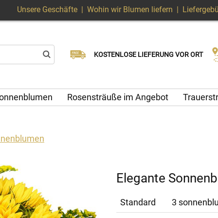
Unsere Geschäfte
|
Wohin wir Blumen liefern
|
Liefergeb
Wählen Sie Ihr Lieferdatum
KOSTENLOSE LIEFERUNG VOR ORT
Lieferung am selben Tag möglich
onnenblumen
Rosensträuße im Angebot
Trauers
nnenblumen
Elegante Sonnen
Standard
3 sonnenblu