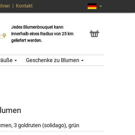
ühren
|
Kontakt
Jedes Blumenbouquet kann
Click & Collect Service
innerhalb eines Radius von 25 km
geliefert werden.
träuße
Geschenke zu Blumen
blumen
men, 3 goldruten (solidago), grün