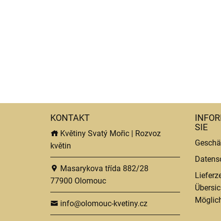
KONTAKT
INFOR
SIE
Květiny Svatý Mořic | Rozvoz
Geschä
květin
Datens
Masarykova třída 882/28
Lieferz
77900 Olomouc
Übersic
Möglich
info@olomouc-kvetiny.cz