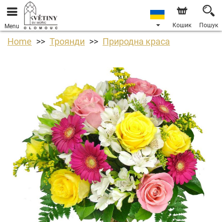
Кошик
Пошук
Menu
Home
Троянди
Природна краса