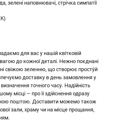
да, зелені наповнювачі, стрічка симпатії
ZK)
адаємо для вас у нашій квітковій
вагою до кожної деталі. Нежно поєднані
ені свіжою зеленню, що створює простýй
езпечуємо доставку в день замовлення у
ю визначення точного часу. Надійність
ому місці — про її здійснення одразу
ною поштою. Доставити можемо також
вої зали, храму чи на місце прощання,
ням.