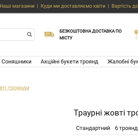
Наші магазини
|
Куди ми доставляємо квіти
|
Вартість д
БЕЗКОШТОВНА ДОСТАВКА ПО
Виберіть дату доставки
Доставка в той же день доступна
МІСТУ
Соняшники
Акційні букети троянд
Жалобні бу
вті троянди
Траурні жовті т
Cтандартний
6 троянд