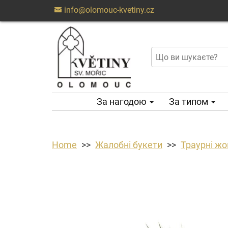
info@olomouc-kvetiny.cz
За нагодою
За типом
Home
Жалобні букети
Траурні жо