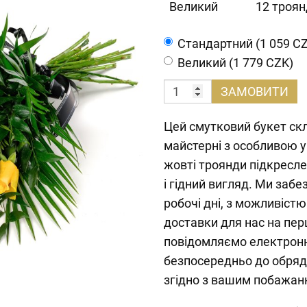
Великий
12 троян
Cтандартний (1 059 C
Великий (1 779 CZK)
ЗАМОВИТИ
Цей смутковий букет скл
майстерні з особливою у
жовті троянди підкресл
і гідний вигляд. Ми заб
робочі дні, з можливіст
доставки для нас на перш
повідомляємо електрон
безпосередньо до обрядо
згідно з вашим побажан