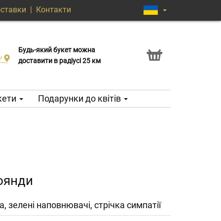
оставки
|
Контакти
Будь-який букет можна
Послуга Click & Collect
доставити в радіусі 25 км
кети
Подарунки до квітів
роянди
а, зелені наповнювачі, стрічка симпатії