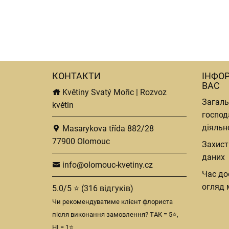
КОНТАКТИ
ІНФО
ВАС
Květiny Svatý Mořic | Rozvoz
Загаль
květin
господ
діяльн
Masarykova třída 882/28
77900 Olomouc
Захист
даних
info@olomouc-kvetiny.cz
Час до
огляд 
5.0/5 ⭐ (316 відгуків)
Чи рекомендуватиме клієнт флориста
після виконання замовлення? ТАК = 5⭐,
НІ = 1⭐