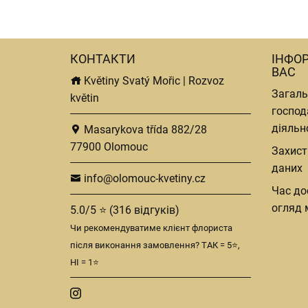
КОНТАКТИ
ІНФО
ВАС
Květiny Svatý Mořic | Rozvoz
Загаль
květin
господ
діяльн
Masarykova třída 882/28
77900 Olomouc
Захист
даних
info@olomouc-kvetiny.cz
Час до
огляд 
5.0/5 ⭐ (316 відгуків)
Чи рекомендуватиме клієнт флориста
після виконання замовлення? ТАК = 5⭐,
НІ = 1⭐