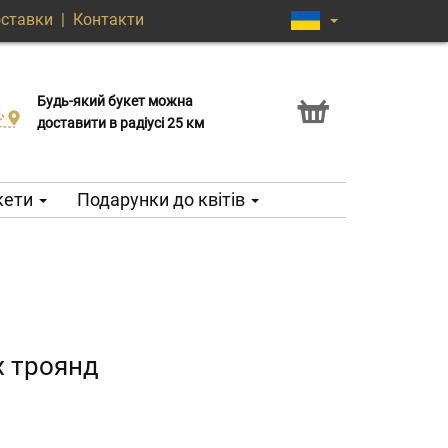
оставки
|
Контакти
Будь-який букет можна
Послуга Click & Collect
доставити в радіусі 25 км
кети
Подарунки до квітів
их троянд