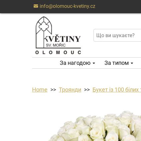
info@olomouc-kvetiny.cz
За нагодою
За типом
Home
Троянди
Букет із 100 білих