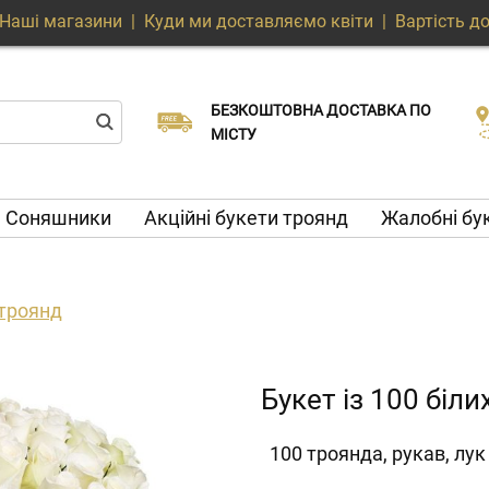
Наші магазини
|
Куди ми доставляємо квіти
|
Вартість д
БЕЗКОШТОВНА ДОСТАВКА ПО
Виберіть дату доставки
Доставка в той же день доступна
МІСТУ
Соняшники
Акційні букети троянд
Жалобні бу
 троянд
Букет із 100 біл
100 троянда, рукав, лук