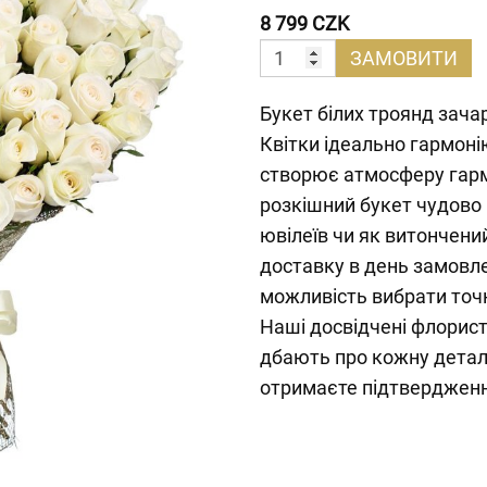
8 799 CZK
ЗАМОВИТИ
Букет білих троянд зача
Квітки ідеально гармон
створює атмосферу гармо
розкішний букет чудово 
ювілеїв чи як витончени
доставку в день замовле
можливість вибрати точн
Наші досвідчені флорист
дбають про кожну детал
отримаєте підтвердженн