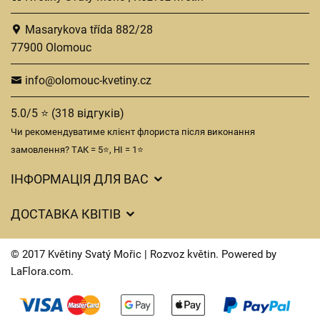
Masarykova třída 882/28
77900 Olomouc
info@olomouc-kvetiny.cz
5.0/5 ⭐ (318 відгуків)
Чи рекомендуватиме клієнт флориста після виконання
замовлення? ТАК = 5⭐, НІ = 1⭐
ІНФОРМАЦІЯ ДЛЯ ВАС
Загальні умови ведення господарської діяльності
ДОСТАВКА КВІТІВ
Захист персональних даних
Вартість доставки
Час доставки квітів – огляд можливостей
© 2017 Květiny Svatý Mořic | Rozvoz květin. Powered by
Куди ми доставляємо квіти
LaFlora.com
.
Файли cookie
Контакти